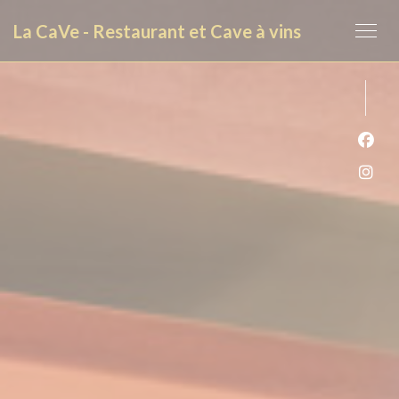
Panel pro správu cookies
La CaVe - Restaurant et Cave à vins
Face
Inst