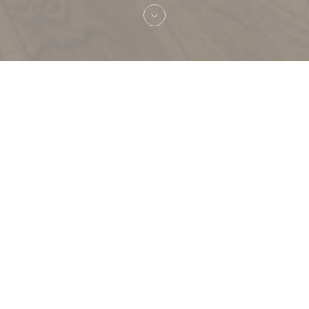
Vítejte na
La CaVe - Restaurant et Cave
à vins