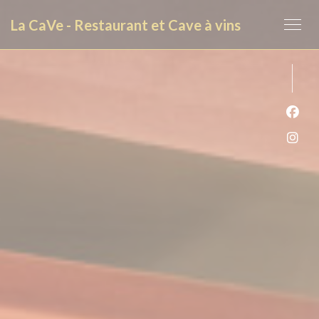
Personalización de sus opciones de cookies
La CaVe - Restaurant et Cave à vins
Face
Inst