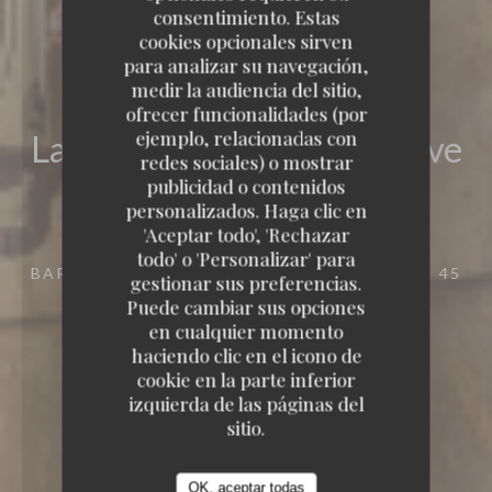
consentimiento. Estas
cookies opcionales sirven
para analizar su navegación,
medir la audiencia del sitio,
ofrecer funcionalidades (por
ejemplo, relacionadas con
La CaVe - Restaurant et Cave
redes sociales) o mostrar
publicidad o contenidos
à vins
personalizados. Haga clic en
La CaVe - Restaurant et Cave à vins
'Aceptar todo', 'Rechazar
todo' o 'Personalizar' para
BARRA DE VINOS-BISTROT-RESTAURANTE
45
gestionar sus preferencias.
RUE DE PARIS 93100 MONTREUIL
Puede cambiar sus opciones
en cualquier momento
haciendo clic en el icono de
cookie en la parte inferior
izquierda de las páginas del
sitio.
OK, aceptar todas