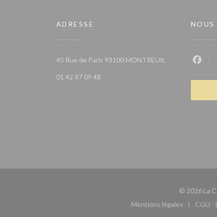
ADRESSE
NOUS
((ouvre une nouve
45 Rue de Paris 93100 MONTREUIL
Faceb
01 42 87 09 48
© 2026 La Ca
Mentions légales
CGU
((ouvre une nouvel
((