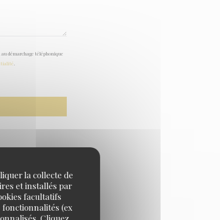
tion au démarchage téléphonique
tialité
.
iquer la collecte de
res et installés par
okies facultatifs
 fonctionnalités (ex
sonnalisés. Cliquez