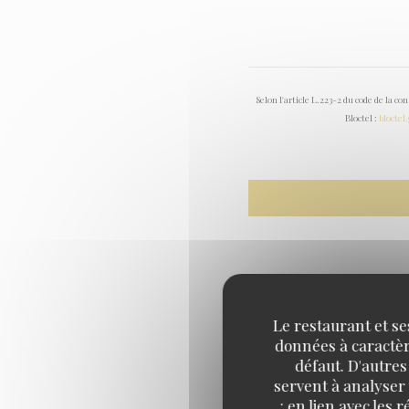
Selon l'article L.223-2 du code de la c
Bloctel :
bloctel
Le restaurant et se
données à caractère
défaut. D'autres
servent à analyser 
: en lien avec les