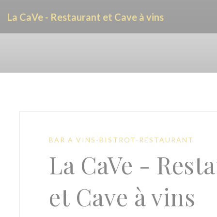
Personnalisation de vos choix en matière de cookies
La CaVe - Restaurant et Cave à vins
BAR A VINS-BISTROT-RESTAURANT
La CaVe - Rest
et Cave à vins