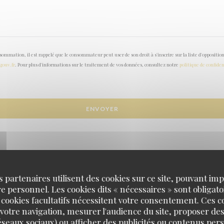
onsommation, il est rappelé que le consommateur peut user de son droit à s'inscrire sur la liste d'opposi
.gouv.fr
. Pour plus d'informations sur le traitement de vos données, consultez notre
politique de confiden
s partenaires utilisent des cookies sur ce site, pouvant impl
 personnel. Les cookies dits « nécessaires » sont obligatoi
 cookies facultatifs nécessitent votre consentement. Ces co
votre navigation, mesurer l'audience du site, proposer des
 réseaux sociaux) ou afficher des publicités ou contenus per