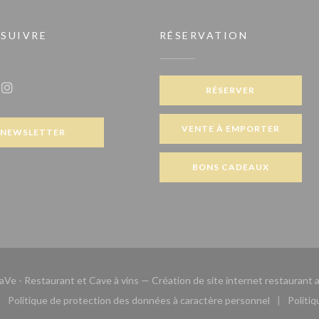
 SUIVRE
RÉSERVATION
lle fenêtre))
RÉSERVER
ook ((ouvre une nouvelle fenêtre))
Instagram ((ouvre une nouvelle fenêtre))
VENTE À EMPORTER
NEWSLETTER
BONS CADEAUX
Ve - Restaurant et Cave à vins — Création de site internet restaurant 
Politique de protection des données à caractère personnel
Politi
le fenêtre))
ouvre une nouvelle fenêtre))
((ouvre une nouvelle fenêtre))