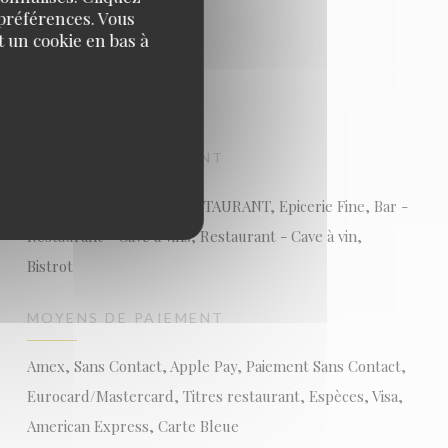
 préférences. Vous
 un cookie en bas à
TYPE DE RESTAURANT
BAR A VINS-BISTROT-RESTAURANT, Epicerie Fine, Bar -
Restaurant - Cave à vins, Restaurant - Cave à vin,
Bistrot
MOYENS DE PAIEMENT
Amex, Sans Contact, Apple Pay, Paiement Sans Contact,
Eurocard/Mastercard, Titres restaurant, Espèces, Visa,
American Express, Carte Bleue