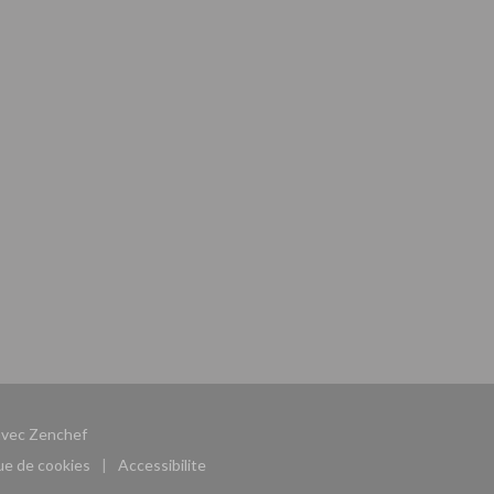
((ouvre une nouvelle fenêtre))
avec
Zenchef
que de cookies
Accessibilite
((ouvre une nouvelle fenêtre))
((ouvre une nouvelle fenêtre))