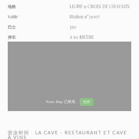
LIGNE 9 CROIX DE CHAVAUX
地铁
Station n°31007
Velib'
320
巴士
A 50 METRE
停车
Waze Map 已禁用。
允许
营业时间
LA CAVE - RESTAURANT ET CAVE
À VINS