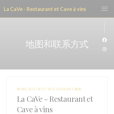
Cookie管理面板
La CaVe - Restaurant et Cave à vins
地图和联系方式
Fac
Ins
WINE-BISTROT-RESTAURANT酒吧
La CaVe - Restaurant et
Cave à vins