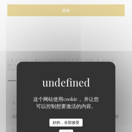
LA CAVE - RESTAURANT ET CAVE À VINS
WINE-BISTROT-RESTAURANT酒吧
MONTREUIL
一般信息
这个网站使用cookie， 并让您
菜肴
可以控制想要激活的内容。
法国传统重温, , 法国美食, 美食, 传统美食, 新鲜产品, 自制
La CaVe - Restaurant et Cave à vins
好的，全部接受
经营类型