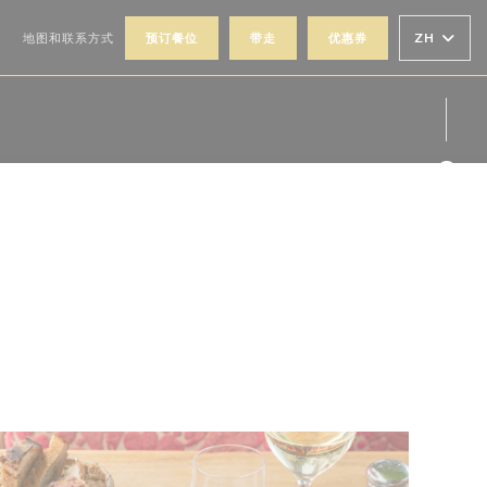
))
((在新窗口中打开))
ZH
O
地图和联系方式
预订餐位
带走
优惠券
Fac
Ins