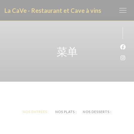
Cookie管理面板
La CaVe - Restaurant et Cave à vins
菜单
Fac
Ins
NOS ENTRÉES :
NOS PLATS :
NOS DESSERTS :