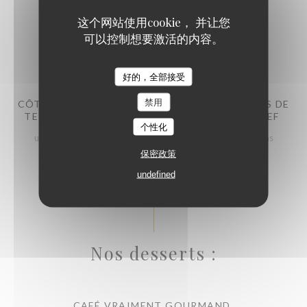
26,60 EUR
这个网站使用cookie， 并让您
可以控制想要激活的内容。
La CaVe - Restaurant et Cave à vins
好的，全部接受
禁用
CÔTE DE BOEUF ANGUS À PARTAGER, POMMES DE
TERRE GRENAILLES CONFITES, SAUCE DU CHEF
个性化
une côte de Boeuf de compétition, 1,2kg pour les champions
保密政策
90,00 EUR
undefined
Nos desserts :
CAFÉ VRAIMENT GOURMAND