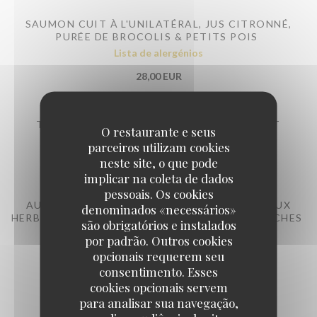
SAUMON CUIT À L'UNILATÉRAL, JUS CITRONNÉ,
PURÉE DE BROCOLIS & PETITS POIS
Lista de alergénios
28,00 EUR
TARTARE DE THON ALBACORE, MANGUE ET
O restaurante e seus
COMBAVA
parceiros utilizam cookies
27,00 EUR
neste site, o que pode
implicar na coleta de dados
pessoais. Os cookies
AUBERGINE LAQUÉE AU MISO, JUS RÉDUIT AUX
denominados «necessários»
HERBES & ÉPICES DOUCES, CRÉMEUX POIS CHICHES
são obrigatórios e instalados
Lista de alergénios
por padrão. Outros cookies
opcionais requerem seu
21,00 EUR
consentimento. Esses
cookies opcionais servem
para analisar sua navegação,
PIÈCE DU BOUCHER SELON ARRIVAGE