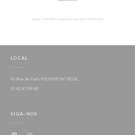
Vous tombez toujours au bon moment
LOCAL
((abre numa nova janela))
45 Rue de Paris 93100 MONTREUIL
01 42 87 09 48
SIGA-NOS