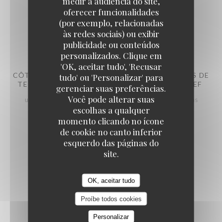
medir a audiência do site,
26,60 EUR
oferecer funcionalidades
(por exemplo, relacionadas
às redes sociais) ou exibir
publicidade ou conteúdos
personalizados. Clique em
La CaVe - Restaurant et Cave à vins
'OK, aceitar tudo', 'Recusar
CÔTE DE BOEUF ANGUS À PARTAGER, POMMES DE
tudo' ou 'Personalizar' para
TERRE GRENAILLES CONFITES, SAUCE DU CHEF
gerenciar suas preferências.
Você pode alterar suas
une côte de Boeuf de compétition, 1,2kg pour les champions
escolhas a qualquer
90,00 EUR
momento clicando no ícone
de cookie no canto inferior
esquerdo das páginas do
site.
Nos desserts :
OK, aceitar tudo
Proíbe todos cookies
Personalizar
CAFÉ VRAIMENT GOURMAND