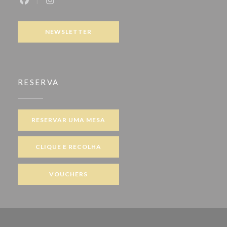
Facebook ((abre numa nova janela))
Instagram ((abre numa nova janela))
NEWSLETTER
RESERVA
RESERVAR UMA MESA
CLIQUE E RECOLHA
VOUCHERS